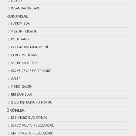
DESTEK
İNSAN KAYNAKLARI
KURUMSAL
HAKKIMIZDA
VIZYON - MISYON
POLITIKAMIZ
KVKK AYDINLATMA METNI
ÇEREZ POLITIKASI
SERTIFIKALARIMIZ
İSG VE ÇEVRE POLITIKAMIZ
GALERI
VIDEO GALERI
REFERANSLAR
İLGILI KIŞI BAŞVURU FORMU
ÜRÜNLER
KESİNTİSİZ GÜÇ KAYNAĞI
SERVO VOLTAJ REGÜLATÖRÜ
STATİK VOLTAJ REGÜLATÖRÜ