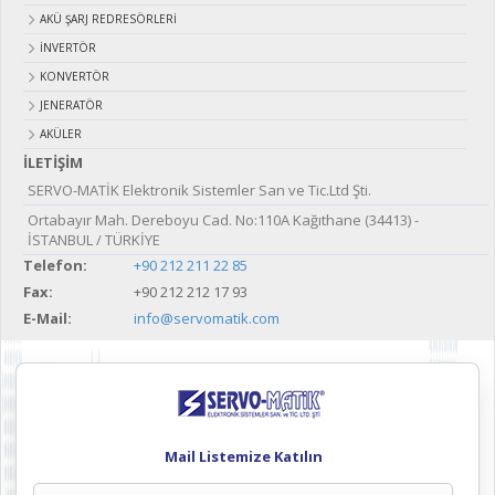
AKÜ ŞARJ REDRESÖRLERİ
İNVERTÖR
KONVERTÖR
JENERATÖR
AKÜLER
İLETİŞİM
SERVO-MATİK Elektronik Sistemler San ve Tic.Ltd Şti.
Ortabayır Mah. Dereboyu Cad. No:110A Kağıthane (34413) -
İSTANBUL / TÜRKİYE
Telefon:
+90 212 211 22 85
Fax:
+90 212 212 17 93
E-Mail:
info@servomatik.com
Mail Listemize Katılın