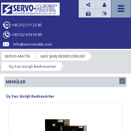




+90 212 211 22 85
+90 532 674 59 89
info@servomatik.com
SERVO-MATİK
AKÜ ŞARJ REDRESÖRLERİ
Üç Faz Girişli Redresörler
MENÜLER
Üç Faz Girişli Redresörler