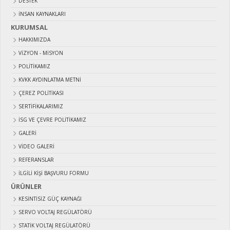
DESTEK
İNSAN KAYNAKLARI
KURUMSAL
HAKKIMIZDA
VIZYON - MISYON
POLITIKAMIZ
KVKK AYDINLATMA METNI
ÇEREZ POLITIKASI
SERTIFIKALARIMIZ
İSG VE ÇEVRE POLITIKAMIZ
GALERI
VIDEO GALERI
REFERANSLAR
İLGILI KIŞI BAŞVURU FORMU
ÜRÜNLER
KESİNTİSİZ GÜÇ KAYNAĞI
SERVO VOLTAJ REGÜLATÖRÜ
STATİK VOLTAJ REGÜLATÖRÜ