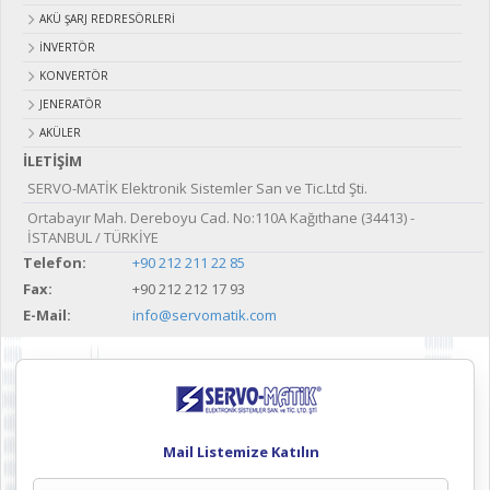
AKÜ ŞARJ REDRESÖRLERİ
İNVERTÖR
KONVERTÖR
JENERATÖR
AKÜLER
İLETİŞİM
SERVO-MATİK Elektronik Sistemler San ve Tic.Ltd Şti.
Ortabayır Mah. Dereboyu Cad. No:110A Kağıthane (34413) -
İSTANBUL / TÜRKİYE
Telefon:
+90 212 211 22 85
Fax:
+90 212 212 17 93
E-Mail:
info@servomatik.com
Mail Listemize Katılın