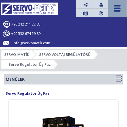




+90 212 211 22 85
+90 532 674 59 89
info@servomatik.com
SERVO-MATİK
SERVO VOLTAJ REGÜLATÖRÜ
Servo Regülatör Üç Faz
MENÜLER
Servo Regülatör Üç Faz