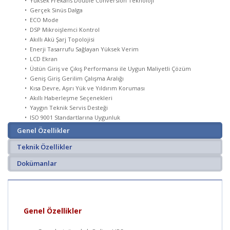
• Yüksek Frekans Double Conversion Teknoloji
• Gerçek Sinüs Dalga
• ECO Mode
• DSP Mikroişlemci Kontrol
• Akıllı Akü Şarj Topolojisi
• Enerji Tasarrufu Sağlayan Yüksek Verim
• LCD Ekran
• Üstün Giriş ve Çıkış Performansı ile Uygun Maliyetli Çözüm
• Geniş Giriş Gerilim Çalışma Aralığı
• Kısa Devre, Aşırı Yük ve Yıldırım Koruması
• Akıllı Haberleşme Seçenekleri
• Yaygın Teknik Servis Desteği
• ISO 9001
Standartlarına Uygunluk
Genel Özellikler
Teknik Özellikler
Dokümanlar
Genel Özellikler