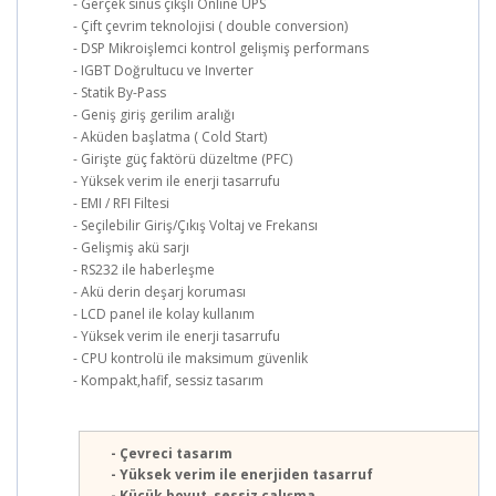
- Gerçek sinüs çıkşlı Online UPS
- Çift çevrim teknolojisi ( double conversion)
- DSP Mikroişlemci kontrol gelişmiş performans
- IGBT Doğrultucu ve Inverter
- Statik By-Pass
- Geniş giriş gerilim aralığı
- Aküden başlatma ( Cold Start)
- Girişte güç faktörü düzeltme (PFC)
- Yüksek verim ile enerji tasarrufu
- EMI / RFI Filtesi
- Seçilebilir Giriş/Çıkış Voltaj ve Frekansı
- Gelişmiş akü sarjı
- RS232 ile haberleşme
- Akü derin deşarj koruması
- LCD panel ile kolay kullanım
- Yüksek verim ile enerji tasarrufu
- CPU kontrolü ile maksimum güvenlik
- Kompakt,hafif, sessiz tasarım
- Çevreci tasarım
- Yüksek verim ile enerjiden tasarruf
- Küçük boyut, sessiz çalışma