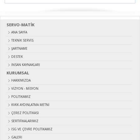
SERVO-MATİK
ANA SAYFA
TEKNİK SERVİS
ŞARTNAME
DESTEK
İNSAN KAYNAKLARI
KURUMSAL
HAKKIMIZDA
VIZYON - MISYON
POLITIKAMIZ
KVKK AYDINLATMA METNI
ÇEREZ POLITIKASI
SERTIFIKALARIMIZ
İSG VE ÇEVRE POLITIKAMIZ
GALERI