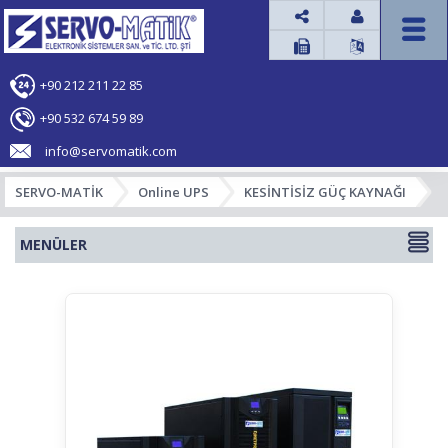




+90 212 211 22 85
+90 532 674 59 89
info@servomatik.com
SERVO-MATİK
Online UPS
KESİNTİSİZ GÜÇ KAYNAĞI
MENÜLER