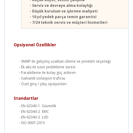
- Servis ve devreye alma kolaylığı
- Düşük kurulum ve işletme maliyeti
- 10 yıl yedek parça temin garantisi
- 7/24 teknik servis ve müşteri hizmetleri
Opsiyonel Özellikler
- SNMP ile gelişmiş uzaktan izleme ve yönetim seçeneği
- Ek akü ile uzun yedekleme süresi
- Paralelleme ile kolay güç arttırım
- Galvanik izolasyon trafosu
- Özel giriş / çıkış opsiyonları
Standartlar
- EN 62040-1 Güvenlik
- EN 62040-2 EMC
- EN 62040-3 LVD
- ISO 9001:2015