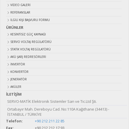
VIDEO GALERI
REFERANSLAR
İLGILI KIŞI BAŞVURU FORMU
ÜRÜNLER
KESİNTİSİZ GÜÇ KAYNAĞI
SERVO VOLTAJ REGÜLATÖRÜ
STATİK VOLTAJ REGÜLATÖRÜ
AKÜ ŞARJ REDRESÖRLERİ
İNVERTÖR
KONVERTÖR
JENERATÖR
AKÜLER
İLETİŞİM
SERVO-MATİK Elektronik Sistemler San ve Tic.Ltd Şti.
Ortabayır Mah. Dereboyu Cad. No:110A Kağıthane (34413) -
İSTANBUL / TÜRKİYE
Telefon:
+90 212 211 22 85
Fax:
+90 212 212 17 93