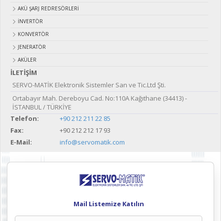
AKÜ ŞARJ REDRESÖRLERİ
İNVERTÖR
KONVERTÖR
JENERATÖR
AKÜLER
İLETİŞİM
SERVO-MATİK Elektronik Sistemler San ve Tic.Ltd Şti.
Ortabayır Mah. Dereboyu Cad. No:110A Kağıthane (34413) -
İSTANBUL / TÜRKİYE
Telefon:
+90 212 211 22 85
Fax:
+90 212 212 17 93
E-Mail:
info@servomatik.com
Mail Listemize Katılın