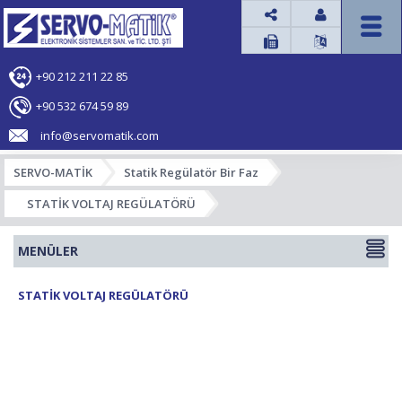




+90 212 211 22 85
+90 532 674 59 89
info@servomatik.com
SERVO-MATİK
Statik Regülatör Bir Faz
STATİK VOLTAJ REGÜLATÖRÜ
MENÜLER
STATİK VOLTAJ REGÜLATÖRÜ