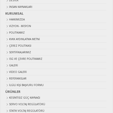
DESTEK
İNSAN KAYNAKLARI
KURUMSAL
HAKKIMIZDA
VIZYON - MISYON
POLITIKAMIZ
KVKK AYDINLATMA METNI
ÇEREZ POLITIKASI
SERTIFIKALARIMIZ
İSG VE ÇEVRE POLITIKAMIZ
GALERI
VIDEO GALERI
REFERANSLAR
İLGILI KIŞI BAŞVURU FORMU
ÜRÜNLER
KESİNTİSİZ GÜÇ KAYNAĞI
SERVO VOLTAJ REGÜLATÖRÜ
STATİK VOLTAJ REGÜLATÖRÜ